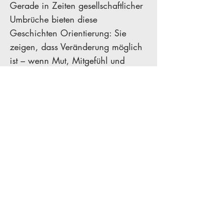
Gerade in Zeiten gesellschaftlicher
Umbrüche bieten diese
Geschichten Orientierung: Sie
zeigen, dass Veränderung möglich
ist – wenn Mut, Mitgefühl und
persönliche Entscheidungen stärker
sind als alte Machtstrukturen.
Liebe wird dabei nicht als
Schwäche dargestellt, sondern als
bewusste Kraft – als Entscheidung
für Vertrauen, Respekt und
Augenhöhe.
Unterschied